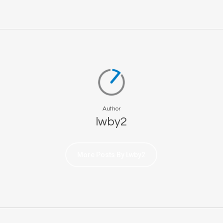
Author
lwby2
More Posts By Lwby2