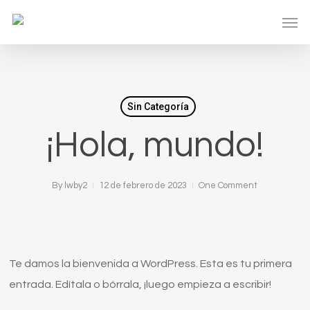
Skip
Men
to
main
content
Sin Categoría
¡Hola, mundo!
By
lwby2
12 de febrero de 2023
One Comment
Te damos la bienvenida a WordPress. Esta es tu primera
entrada. Edítala o bórrala, ¡luego empieza a escribir!